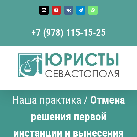
Skip
to
Email
YouTube
Vk
Telegram
WhatsApp
content
+7 (978) 115‑15‑25
Наша практика
/
Отмена
решения первой
инстанции и вынесения