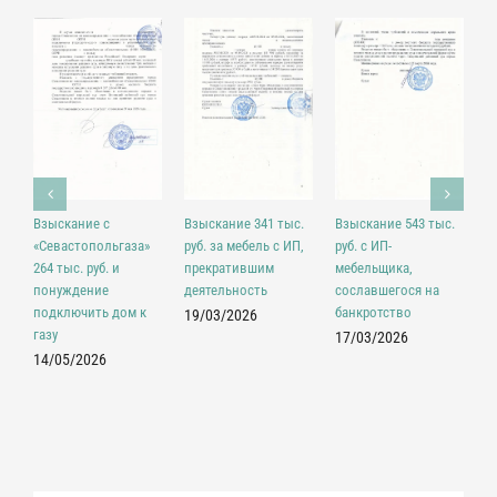
Взыскание с
Взыскание 341 тыс.
Взыскание 543 тыс.
М
«Севастопольгаза»
руб. за мебель с ИП,
руб. с ИП-
с
264 тыс. руб. и
прекратившим
мебельщика,
в
понуждение
деятельность
сославшегося на
з
подключить дом к
банкротство
п
19/03/2026
газу
д
17/03/2026
14/05/2026
1