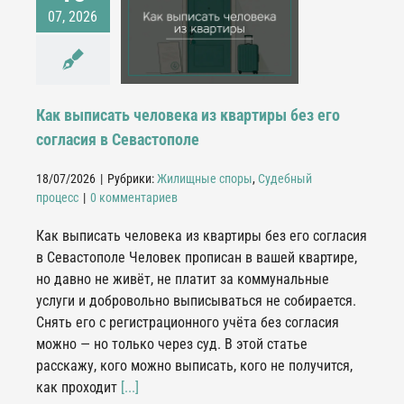
писать человека из
07, 2026
ы без его согласия в
Севастополе
лищные споры
дебный процесс
Как выписать человека из квартиры без его
согласия в Севастополе
18/07/2026
|
Рубрики:
Жилищные споры
,
Судебный
процесс
|
0 комментариев
Как выписать человека из квартиры без его согласия
в Севастополе Человек прописан в вашей квартире,
но давно не живёт, не платит за коммунальные
услуги и добровольно выписываться не собирается.
Снять его с регистрационного учёта без согласия
можно — но только через суд. В этой статье
расскажу, кого можно выписать, кого не получится,
как проходит
[...]