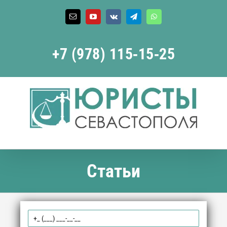
Skip
to
Email
YouTube
Vk
Telegram
WhatsApp
content
+7 (978) 115‑15‑25
Статьи