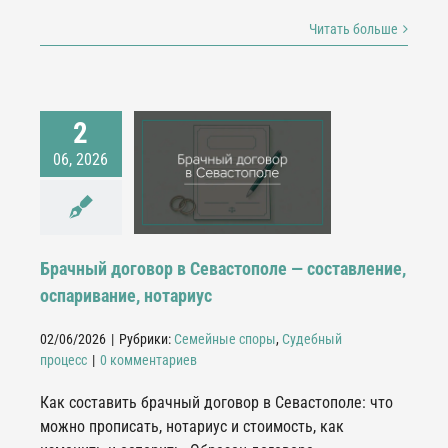
Читать больше
2
ачный договор в
06, 2026
евастополе —
ление, оспаривание,
нотариус
мейные споры
дебный процесс
Брачный договор в Севастополе — составление,
оспаривание, нотариус
02/06/2026
|
Рубрики:
Семейные споры
,
Судебный
процесс
|
0 комментариев
Как составить брачный договор в Севастополе: что
можно прописать, нотариус и стоимость, как