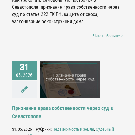
Севастополе: признание права собственности через
суд по статье 222 ГК РФ, защита от сноса,
узаконивание реконструкции дома.
Читать больше
31
ризнание права
05, 2026
енности через суд в
Севастополе
жимость и земля
дебный процесс
Признание права собственности через суд в
Севастополе
31/05/2026
|
Рубрики:
Недвижимость и земля
,
Судебный