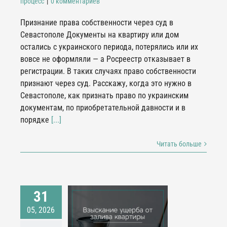
процесс
|
0 комментариев
Признание права собственности через суд в
Севастополе Документы на квартиру или дом
остались с украинского периода, потерялись или их
вовсе не оформляли — а Росреестр отказывает в
регистрации. В таких случаях право собственности
признают через суд. Расскажу, когда это нужно в
Севастополе, как признать право по украинским
документам, по приобретательной давности и в
порядке
[...]
Читать больше
31
скание ущерба от
05, 2026
лива квартиры в