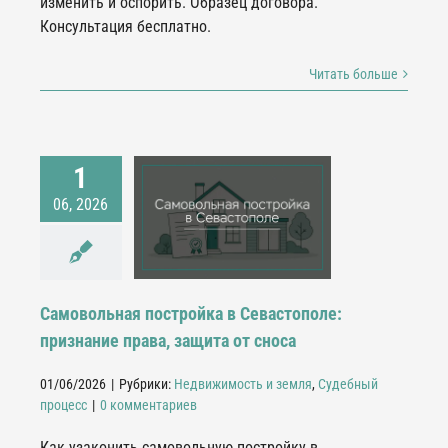
изменить и оспорить. Образец договора.
Консультация бесплатно.
Читать больше
1
ольная постройка в
06, 2026
тополе: признание
а, защита от сноса
жимость и земля
дебный процесс
Самовольная постройка в Севастополе:
признание права, защита от сноса
01/06/2026
|
Рубрики:
Недвижимость и земля
,
Судебный
процесс
|
0 комментариев
Как узаконить самовольную постройку в