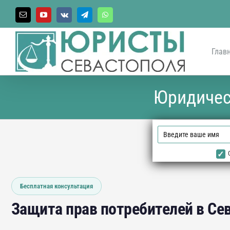
Skip
to
Email
YouTube
Vk
Telegram
WhatsApp
content
Глав
Юридичес
Бесплатная консультация
Защита прав потребителей в Се