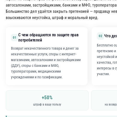
автосалонами, застройщиками, банками и МФО, туроператора
Большинство дел удаётся закрыть претензией — продавцу нев
взыскиваются неустойка, штраф и моральный вред.
С чем обращаются по защите прав
Что де
02
01
потребителей
Бесплатно о
Возврат некачественного товара и денег за
претензию и
некачественные услуги, споры с интернет-
неустойкой 
магазинами, автосалонами и застройщиками
качества, го
(ДДУ), споры с банками и МФО,
интересы в с
туроператорами, медицинскими
участия.
учреждениями и по газификации.
+50%
штраф в вашу пользу
на возвр