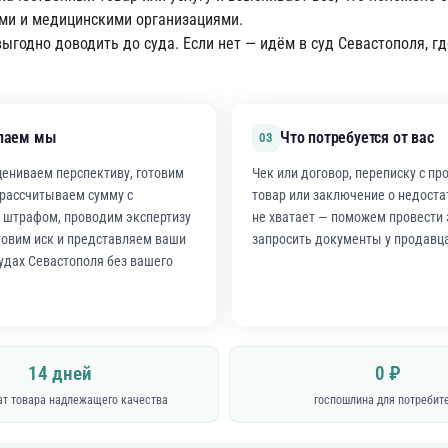
ми и медицинскими организациями.
ыгодно доводить до суда. Если нет — идём в суд Севастополя, г
лаем мы
Что потребуется от вас
03
цениваем перспективу, готовим
Чек или договор, переписку с пр
 рассчитываем сумму с
товар или заключение о недостат
и штрафом, проводим экспертизу
не хватает — поможем провести 
товим иск и представляем ваши
запросить документы у продавц
удах Севастополя без вашего
14 дней
0 ₽
ат товара надлежащего качества
госпошлина для потребит