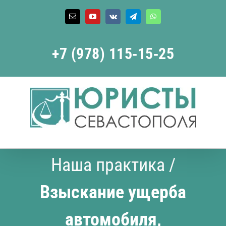
Skip
to
Email
YouTube
Vk
Telegram
WhatsApp
content
+7 (978) 115‑15‑25
Наша практика
/
Взыскание ущерба
автомобиля,