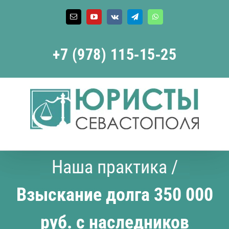
Skip
to
Email
YouTube
Vk
Telegram
WhatsApp
content
+7 (978) 115‑15‑25
Наша практика
/
Взыскание долга 350 000
руб. с наследников