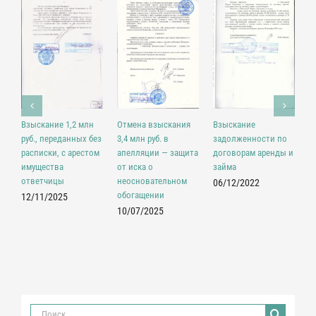
В
Взыскание
Взыскание 1,2 млн
Отмена взыскания
п
задолженности по
руб., переданных без
3,4 млн руб. в
р
договорам аренды и
расписки, с арестом
апелляции — защита
займа
имущества
от иска о
0
ответчицы
неосновательном
06/12/2022
обогащении
12/11/2025
10/07/2025
Результат