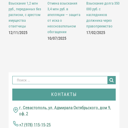
В
Взыскание 1,2 млн
Отмена взыскания
Взыскание долга 350
з
руб., переданных без
3,4 млн руб. в
000 руб. с
д
расписки, с арестом
апелляции — защита
наследников
з
имущества
от иска о
должника через
ответчицы
неосновательном
правопреемство
0
обогащении
12/11/2025
17/02/2025
10/07/2025
Результат
поиска:
КОНТАКТЫ
г. Севастополь, ул. Адмирала Октябрьского, дом 9,
оф. 2
+7 (978) 115‑15‑25