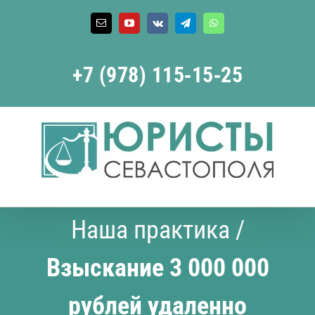
Skip
to
Email
YouTube
Vk
Telegram
WhatsApp
content
+7 (978) 115‑15‑25
Наша практика
/
Взыскание 3 000 000
рублей удаленно