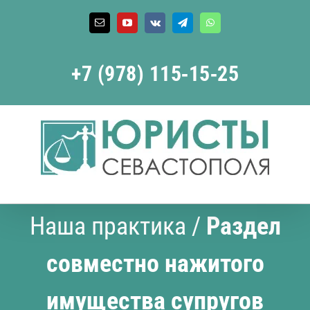
Skip
to
Email
YouTube
Vk
Telegram
WhatsApp
content
+7 (978) 115‑15‑25
Наша практика
/
Раздел
совместно нажитого
имущества супругов