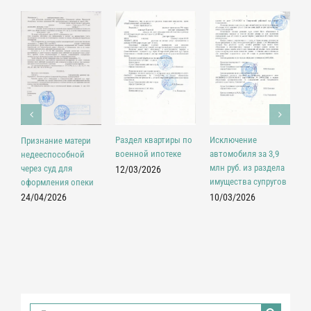
Раздел квартиры по
Исключение
М
Признание матери
военной ипотеке
автомобиля за 3,9
с
недееспособной
млн руб. из раздела
к
через суд для
12/03/2026
имущества супругов
р
оформления опеки
а
10/03/2026
24/04/2026
1
Результат