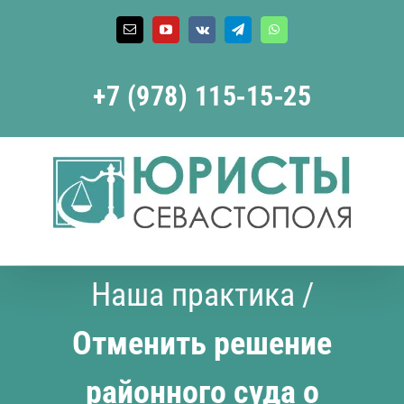
Skip
to
Email
YouTube
Vk
Telegram
WhatsApp
content
+7 (978) 115‑15‑25
Наша практика
/
Отменить решение
районного суда о