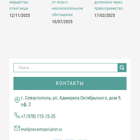
з
имущества
от иска о
должника через
ответчицы
неосновательном
правопреемство
0
обогащении
12/11/2025
17/02/2025
10/07/2025
Результат
поиска:
КОНТАКТЫ
г. Севастополь, ул. Адмирала Октябрьского, дом 9,
оф. 2
+7 (978) 115‑15‑25
mail@sevastopol-jurist.ru