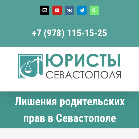
Skip
to
Email
YouTube
Vk
Telegram
WhatsApp
content
+7 (978) 115‑15‑25
Лишения родительских
прав в Севастополе