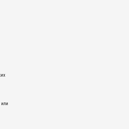
ких
 или