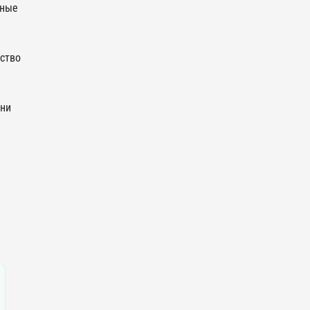
зные
ство
зни