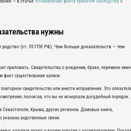
робнее — в статье
Установление факта принятия наследства в
азательства нужны
родство (ст. 55 ГПК РФ). Чем больше доказательств — тем
оит приложить. Свидетельства о рождении, браке, перемене имен
ам факт существования записи.
повторное свидетельство или внести исправления. Это обязате
ссмотрения, посчитав, что вы не исчерпали досудебный порядок.
 Севастополя, Крыма, других регионов. Домовые книги,
то указаны родственные связи.
семьи, которые знают о вашем родстве с наследодателем. Показ