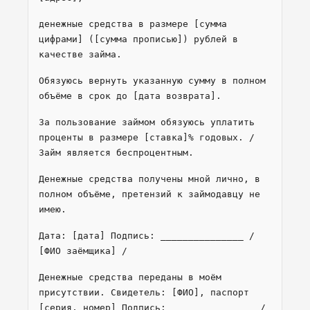
денежные средства в размере [сумма
цифрами] ([сумма прописью]) рублей в
качестве займа.
Обязуюсь вернуть указанную сумму в полном
объёме в срок до [дата возврата].
За пользование займом обязуюсь уплатить
проценты в размере [ставка]% годовых. /
Займ является беспроцентным.
Денежные средства получены мной лично, в
полном объёме, претензий к займодавцу не
имею.
Дата: [дата] Подпись: _______________ /
[ФИО заёмщика] /
Денежные средства переданы в моём
присутствии. Свидетель: [ФИО], паспорт
[серия, номер] Подпись: _______________ /