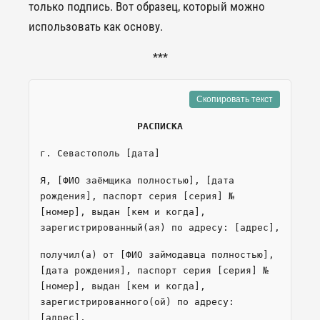
только подпись. Вот образец, который можно
использовать как основу.
***
Скопировать текст
РАСПИСКА
г. Севастополь [дата]
Я, [ФИО заёмщика полностью], [дата
рождения], паспорт серия [серия] №
[номер], выдан [кем и когда],
зарегистрированный(ая) по адресу: [адрес],
получил(а) от [ФИО займодавца полностью],
[дата рождения], паспорт серия [серия] №
[номер], выдан [кем и когда],
зарегистрированного(ой) по адресу:
[адрес],