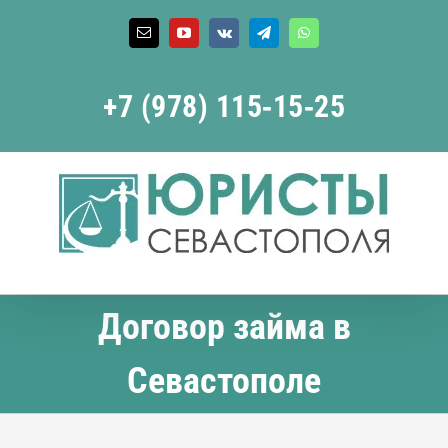
Skip
to
Email
YouTube
Vk
Telegram
WhatsApp
content
+7 (978) 115‑15‑25
Договор займа в
Севастополе